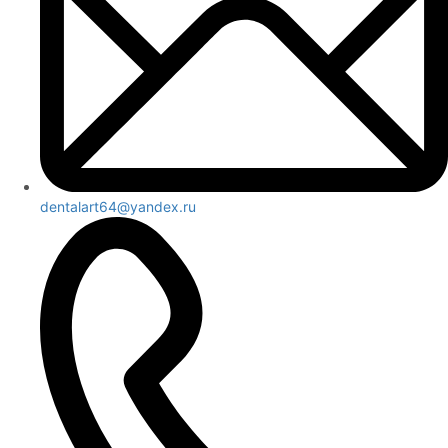
dentalart64@yandex.ru